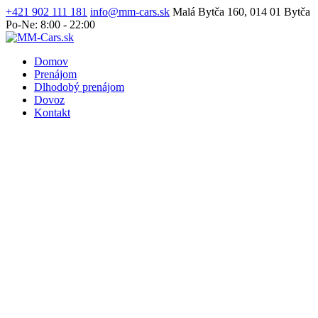
+421 902 111 181
info@mm-cars.sk
Malá Bytča 160, 014 01 Bytča
Po-Ne: 8:00 - 22:00
Domov
Prenájom
Dlhodobý prenájom
Dovoz
Kontakt