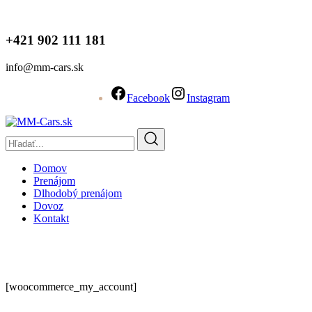
+421 902 111 181
info@mm-cars.sk
Facebook
Instagram
Domov
Prenájom
Dlhodobý prenájom
Dovoz
Kontakt
My account
[woocommerce_my_account]