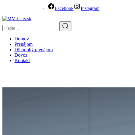
Facebook
Instagram
Domov
Prenájom
Dlhodobý prenájom
Dovoz
Kontakt
Prenájom