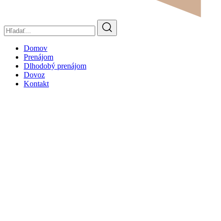
Domov
Prenájom
Dlhodobý prenájom
Dovoz
Kontakt
BMW 530d XDRIVE M-packet