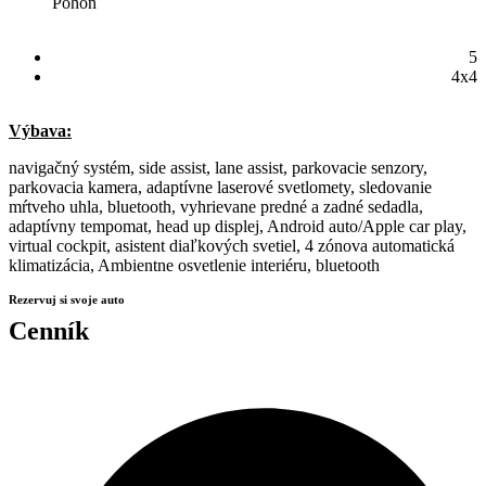
Pohon
5
4x4
Výbava:
navigačný systém, side assist, lane assist, parkovacie senzory,
parkovacia kamera, adaptívne laserové svetlomety, sledovanie
mŕtveho uhla, bluetooth, vyhrievane predné a zadné sedadla,
adaptívny tempomat, head up displej, Android auto/Apple car play,
virtual cockpit, asistent diaľkových svetiel, 4 zónova automatická
klimatizácia, Ambientne osvetlenie interiéru, bluetooth
Rezervuj si svoje auto
Cenník