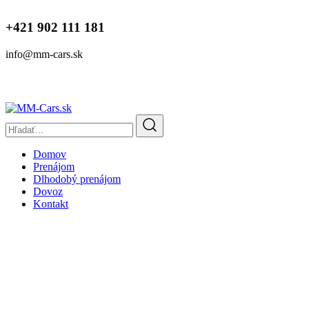
+421 902 111 181
info@mm-cars.sk
Domov
Prenájom
Dlhodobý prenájom
Dovoz
Kontakt