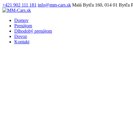
+421 902 111 181
info@mm-cars.sk
Malá Bytča 160, 014 01 Bytča
P
Domov
Prenájom
Dlhodobý prenájom
Dovoz
Kontakt