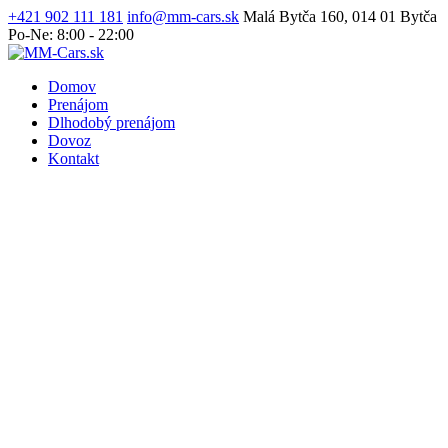
+421 902 111 181
info@mm-cars.sk
Malá Bytča 160, 014 01 Bytča
Po-Ne: 8:00 - 22:00
Domov
Prenájom
Dlhodobý prenájom
Dovoz
Kontakt