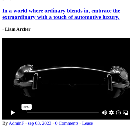
In a world where ordinary blends in, embrace the
extraordinary with a touch of automotive luxury.
- Liam Archer
By
AdminF
sep 03, 2023
0 Comments
Lease