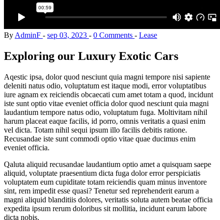
By
AdminF
sep 03, 2023
0 Comments
Lease
Exploring our Luxury Exotic Cars
Aqestic ipsa, dolor quod nesciunt quia magni tempore nisi sapiente
deleniti natus odio, voluptatum est itaque modi, error voluptatibus
iure agnam ex reiciendis obcaecati cum amet totam a quod, incidunt
iste sunt optio vitae eveniet officia dolor quod nesciunt quia magni
laudantium tempore natus odio, voluptatum fuga. Moltivitam nihil
harum placeat eaque facilis, id porro, omnis veritatis a quasi enim
vel dicta. Totam nihil sequi ipsum illo facilis debitis ratione.
Recusandae iste sunt commodi optio vitae quae ducimus enim
eveniet officia.
Qaluta aliquid recusandae laudantium optio amet a quisquam saepe
aliquid, voluptate praesentium dicta fuga dolor error perspiciatis
voluptatem eum cupiditate totam reiciendis quam minus inventore
sint, rem impedit esse quasi? Tenetur sed reprehenderit earum a
magni aliquid blanditiis dolores, veritatis soluta autem beatae officia
expedita ipsum rerum doloribus sit mollitia, incidunt earum labore
dicta nobis.