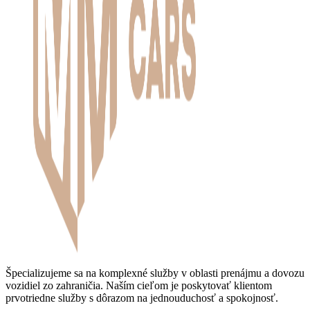
Špecializujeme sa na komplexné služby v oblasti prenájmu a dovozu
vozidiel zo zahraničia. Naším cieľom je poskytovať klientom
prvotriedne služby s dôrazom na jednouduchosť a spokojnosť.