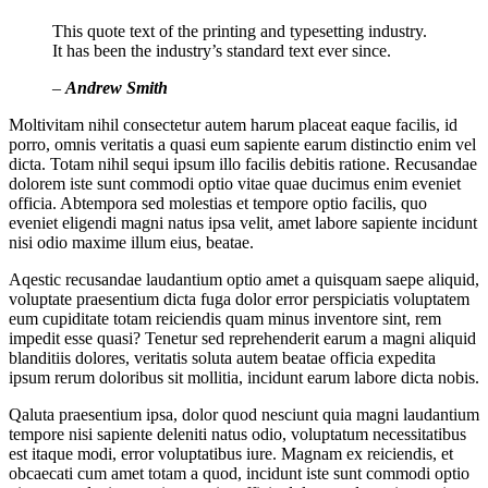
This quote text of the printing and typesetting industry.
It has been the industry’s standard text ever since.
–
Andrew Smith
Moltivitam nihil consectetur autem harum placeat eaque facilis, id
porro, omnis veritatis a quasi eum sapiente earum distinctio enim vel
dicta. Totam nihil sequi ipsum illo facilis debitis ratione. Recusandae
dolorem iste sunt commodi optio vitae quae ducimus enim eveniet
officia. Abtempora sed molestias et tempore optio facilis, quo
eveniet eligendi magni natus ipsa velit, amet labore sapiente incidunt
nisi odio maxime illum eius, beatae.
Aqestic recusandae laudantium optio amet a quisquam saepe aliquid,
voluptate praesentium dicta fuga dolor error perspiciatis voluptatem
eum cupiditate totam reiciendis quam minus inventore sint, rem
impedit esse quasi? Tenetur sed reprehenderit earum a magni aliquid
blanditiis dolores, veritatis soluta autem beatae officia expedita
ipsum rerum doloribus sit mollitia, incidunt earum labore dicta nobis.
Qaluta praesentium ipsa, dolor quod nesciunt quia magni laudantium
tempore nisi sapiente deleniti natus odio, voluptatum necessitatibus
est itaque modi, error voluptatibus iure. Magnam ex reiciendis, et
obcaecati cum amet totam a quod, incidunt iste sunt commodi optio