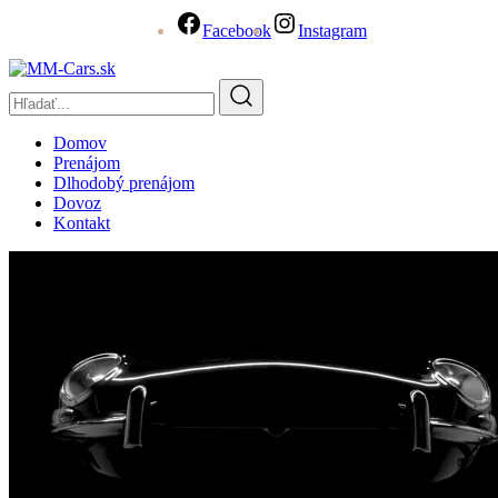
Facebook
Instagram
Domov
Prenájom
Dlhodobý prenájom
Dovoz
Kontakt