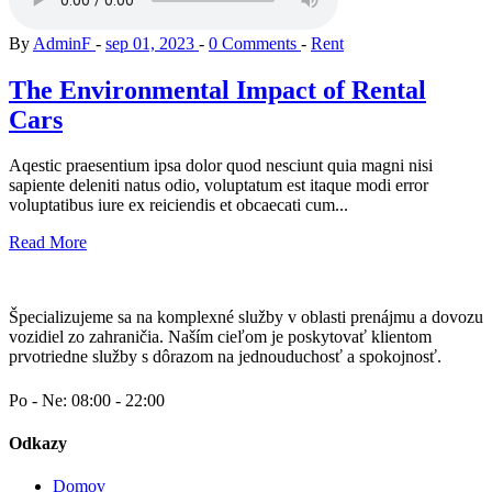
By
AdminF
sep 01, 2023
0 Comments
Rent
The Environmental Impact of Rental
Cars
Aqestic praesentium ipsa dolor quod nesciunt quia magni nisi
sapiente deleniti natus odio, voluptatum est itaque modi error
voluptatibus iure ex reiciendis et obcaecati cum...
Read More
Špecializujeme sa na komplexné služby v oblasti prenájmu a dovozu
vozidiel zo zahraničia. Naším cieľom je poskytovať klientom
prvotriedne služby s dôrazom na jednouduchosť a spokojnosť.
Po - Ne: 08:00 - 22:00
Odkazy
Domov