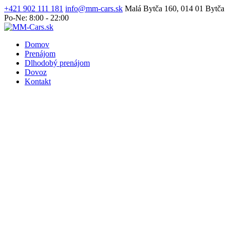
+421 902 111 181
info@mm-cars.sk
Malá Bytča 160, 014 01 Bytča
Po-Ne: 8:00 - 22:00
Domov
Prenájom
Dlhodobý prenájom
Dovoz
Kontakt