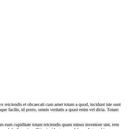
ex reiciendis et obcaecati cum amet totam a quod, incidunt iste sunt
e facilis, id porro, omnis veritatis a quasi enim vel dicta. Totam
tem eum cupiditate totam reiciendis quam minus inventore sint, rem