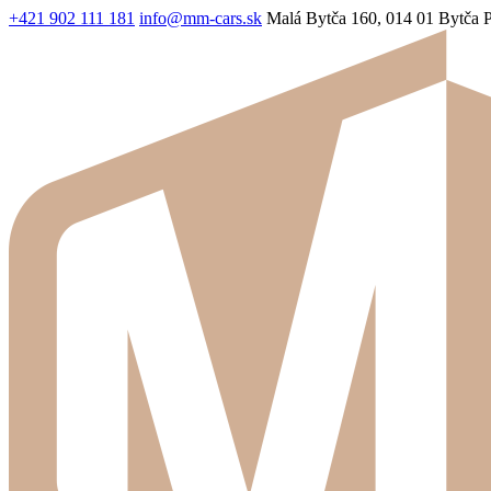
+421 902 111 181
info@mm-cars.sk
Malá Bytča 160, 014 01 Bytča
P