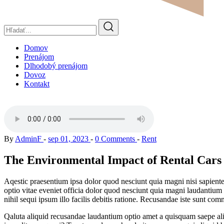
Domov
Prenájom
Dlhodobý prenájom
Dovoz
Kontakt
By
AdminF
sep 01, 2023
0 Comments
Rent
The Environmental Impact of Rental Cars
Aqestic praesentium ipsa dolor quod nesciunt quia magni nisi sapiente 
optio vitae eveniet officia dolor quod nesciunt quia magni laudantium 
nihil sequi ipsum illo facilis debitis ratione. Recusandae iste sunt co
Qaluta aliquid recusandae laudantium optio amet a quisquam saepe aliq