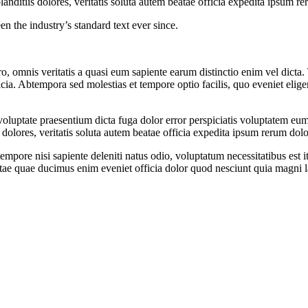
nditiis dolores, veritatis soluta autem beatae officia expedita ipsum rer
een the industry’s standard text ever since.
o, omnis veritatis a quasi eum sapiente earum distinctio enim vel dicta. 
a. Abtempora sed molestias et tempore optio facilis, quo eveniet eligen
luptate praesentium dicta fuga dolor error perspiciatis voluptatem eum
dolores, veritatis soluta autem beatae officia expedita ipsum rerum dolor
pore nisi sapiente deleniti natus odio, voluptatum necessitatibus est i
tae quae ducimus enim eveniet officia dolor quod nesciunt quia magni l