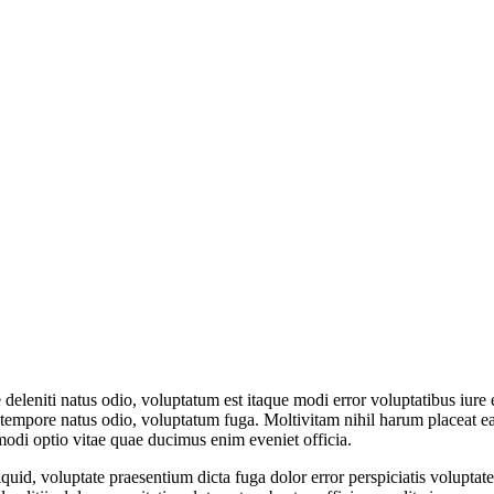
deleniti natus odio, voluptatum est itaque modi error voluptatibus iure 
tempore natus odio, voluptatum fuga. Moltivitam nihil harum placeat eaqu
mmodi optio vitae quae ducimus enim eveniet officia.
uid, voluptate praesentium dicta fuga dolor error perspiciatis volupta