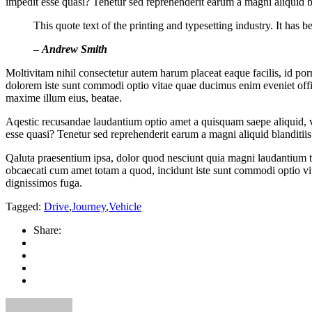
impedit esse quasi? Tenetur sed reprehenderit earum a magni aliquid bla
This quote text of the printing and typesetting industry. It has b
–
Andrew Smith
Moltivitam nihil consectetur autem harum placeat eaque facilis, id porr
dolorem iste sunt commodi optio vitae quae ducimus enim eveniet offici
maxime illum eius, beatae.
Aqestic recusandae laudantium optio amet a quisquam saepe aliquid, vo
esse quasi? Tenetur sed reprehenderit earum a magni aliquid blanditiis 
Qaluta praesentium ipsa, dolor quod nesciunt quia magni laudantium tem
obcaecati cum amet totam a quod, incidunt iste sunt commodi optio vi
dignissimos fuga.
Tagged:
Drive
,
Journey
,
Vehicle
Share: