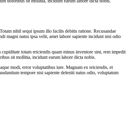
um doloribus sit mollitia, incidunt earum labore dicta nobis.
Totam nihil sequi ipsum illo facilis debitis ratione. Recusandae
di magni natus ipsa velit, amet labore sapiente incidunt nisi odio
 cupiditate totam reiciendis quam minus inventore sint, rem impedit
ibus sit mollitia, incidunt earum labore dicta nobis.
taque modi, error voluptatibus iure. Magnam ex reiciendis, et
audantium tempore nisi sapiente deleniti natus odio, voluptatum