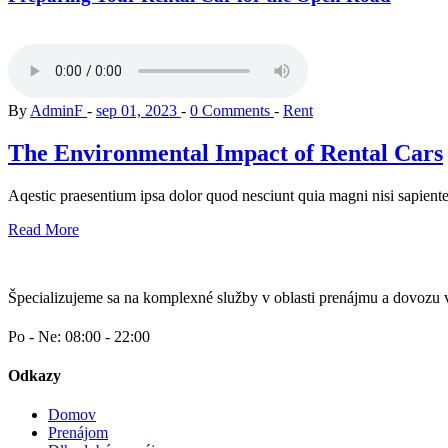
By
AdminF
sep 01, 2023
0 Comments
Rent
The Environmental Impact of Rental Cars
Aqestic praesentium ipsa dolor quod nesciunt quia magni nisi sapiente 
Read More
Špecializujeme sa na komplexné služby v oblasti prenájmu a dovozu 
Po - Ne: 08:00 - 22:00
Odkazy
Domov
Prenájom