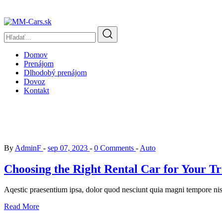
Domov
Prenájom
Dlhodobý prenájom
Dovoz
Kontakt
Drive
By
AdminF
sep 07, 2023
0 Comments
Auto
Choosing the Right Rental Car for Your Tr
Aqestic praesentium ipsa, dolor quod nesciunt quia magni tempore nisi 
Read More