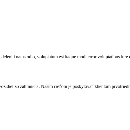
deleniti natus odio, voluptatum est itaque modi error voluptatibus iure e
vozidiel zo zahraničia. Naším cieľom je poskytovať klientom prvotrie